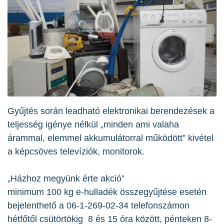
Gyűjtés során leadható elektronikai berendezések a
teljesség igénye nélkül „minden ami valaha
árammal, elemmel akkumulátorral működött” kivétel
a képcsöves televíziók, monitorok.
„Házhoz megyünk érte akció”
minimum 100 kg e-hulladék összegyűjtése esetén
bejelenthető a 06-1-269-02-34 telefonszámon
hétfőtől csütörtökig 8 és 15 óra között, pénteken 8-