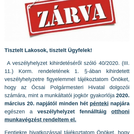
Tisztelt Lakosok, tisztelt Ügyfelek!
A veszélyhelyzet kihirdetéséről szóló 40/2020. (III.
11.) Korm. rendeletének
1. §-ában
kihirdetett
veszélyhelyzetre figyelemmel tájékoztatom Önöket,
hogy az Ócsai Polgármesteri Hivatal dolgozói
számára, mint a munkáltatói jogkör gyakorlója
2020.
március 20. napjától
minden hét
pénteki
napjára
egészen a
veszélyhelyzet fennálltáig
otthoni
munkavégzést rendeltem el.
Fentiekre hivatkozással tájékoztatom Önöket, hogy