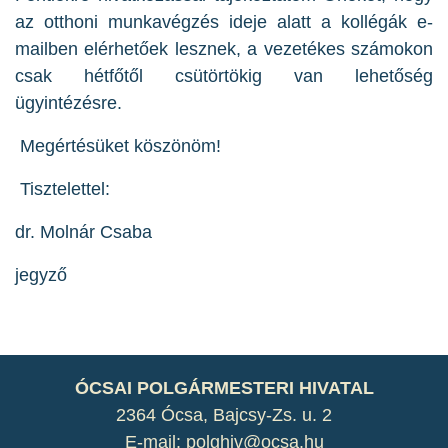
az otthoni munkavégzés ideje alatt a kollégák e-
mailben elérhetőek lesznek, a vezetékes számokon
csak hétfőtől csütörtökig van lehetőség
ügyintézésre.
Megértésüket köszönöm!
Tisztelettel:
dr. Molnár Csaba
jegyző
ÓCSAI POLGÁRMESTERI HIVATAL
2364 Ócsa, Bajcsy-Zs. u. 2
E-mail: polghiv@ocsa.hu