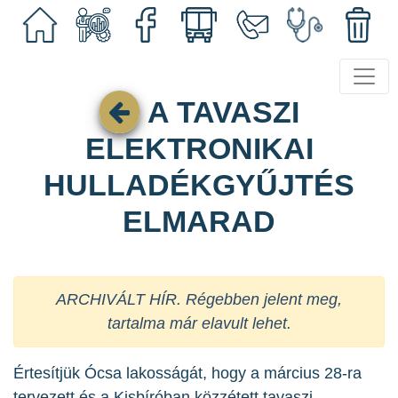
A TAVASZI
ELEKTRONIKAI
HULLADÉKGYŰJTÉS
ELMARAD
ARCHIVÁLT HÍR. Régebben jelent meg,
tartalma már elavult lehet.
Értesítjük Ócsa lakosságát, hogy a március 28-ra
tervezett és a Kisbíróban közzétett tavaszi