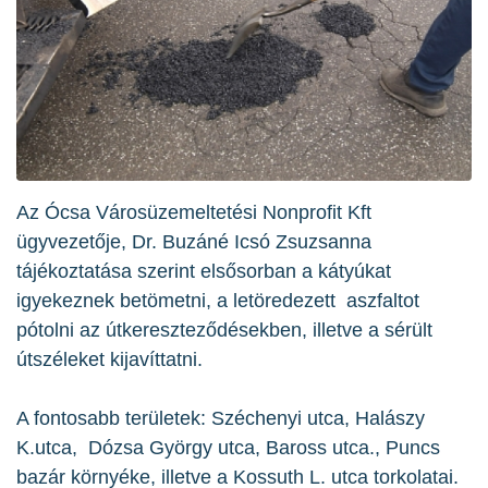
Az Ócsa Városüzemeltetési Nonprofit Kft
ügyvezetője, Dr. Buzáné Icsó Zsuzsanna
tájékoztatása szerint elsősorban a kátyúkat
igyekeznek betömetni, a letöredezett aszfaltot
pótolni az útkereszteződésekben, illetve a sérült
útszéleket kijavíttatni.
A fontosabb területek: Széchenyi utca, Halászy
K.utca, Dózsa György utca, Baross utca., Puncs
bazár környéke, illetve a Kossuth L. utca torkolatai.