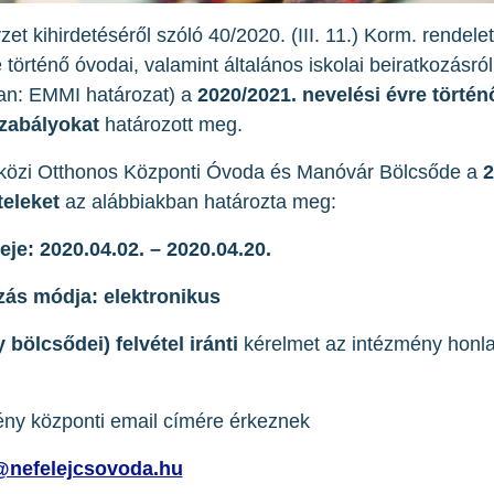
et kihirdetéséről szóló 40/2020. (III. 11.) Korm. rendele
 történő óvodai, valamint általános iskolai beiratkozásról
ban: EMMI határozat) a
2020/2021. nevelési évre történ
szabályokat
határozott meg.
pközi Otthonos Központi Óvoda és Manóvár Bölcsőde a
2
teleket
az alábbiakban határozta meg:
eje: 2020.04.02. – 2020.04.20.
zás módja: elektronikus
 bölcsődei) felvétel iránti
kérelmet az intézmény honl
ény központi email címére érkeznek
@nefelejcsovoda.hu