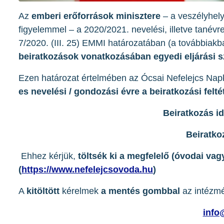
Az
emberi erőforrások minisztere
– a veszélyhelyz
figyelemmel – a 2020/2021. nevelési, illetve tanévre
7/2020. (III. 25) EMMI határozatában (a továbbiak
beiratkozások vonatkozásában egyedi eljárási 
Ezen határozat értelmében az Ócsai Nefelejcs Na
es nevelési / gondozási évre a beiratkozási felté
Beiratkozás id
Beiratko
Ehhez kérjük,
töltsék ki a megfelelő (óvodai vagy
(
https://www.nefelejcsovoda.hu
)
A
kitöltött
kérelmek
a mentés gombbal
az intézm
info