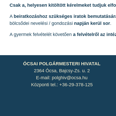
Csak a, helyesen kitöltött kérelmeket tudjuk elf
A
beiratkozáshoz szükséges iratok bemutatásár
bölcsődei nevelési / gondozási
napján kerül sor
.
A gyermek felvételét követően
a felvételről az int
ÓCSAI POLGÁRMESTERI HIVATAL
2364 Ócsa, Bajcsy-Zs. u. 2
E-mail: polghiv@ocsa.hu
Központi tel.: +36-29-378-125