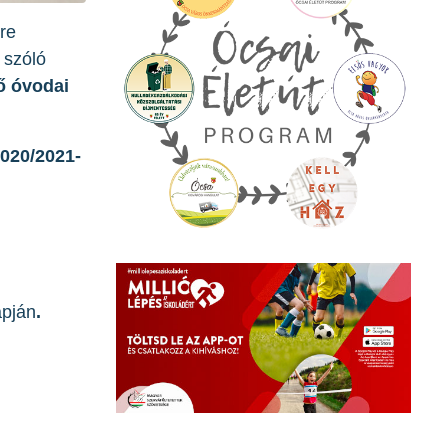
tre
 szóló
ő óvodai
020/2021-
apján
.