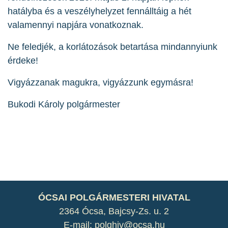
hatályba és a veszélyhelyzet fennálltáig a hét
valamennyi napjára vonatkoznak.
Ne feledjék, a korlátozások betartása mindannyiunk
érdeke!
Vigyázzanak magukra, vigyázzunk egymásra!
Bukodi Károly polgármester
ÓCSAI POLGÁRMESTERI HIVATAL
2364 Ócsa, Bajcsy-Zs. u. 2
E-mail: polghiv@ocsa.hu