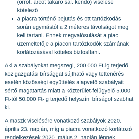
(orrot, arcot takaró sál, kendő) viselése
kötelező
a piacra történő bejutás és ott tartózkodás
során egymástól a 2 méteres távolságot meg
kell tartani. Ennek megvalósulását a piac
üzemeltetője a piacon tartózkodók számának
korlátozásával köteles biztosítani.
Aki a szabályokat megszegi, 200.000 Ft-ig terjedő
közigazgatási bírsággal sújtható vagy tettenérés
esetén közösségi együttélés alapvető szabályait
sértő magatartás miatt a közterület-felügyelő 5.000
Ft-tól 50.000 Ft-ig terjedő helyszíni bírságot szabhat
ki.
A maszk viselésére vonatkozó szabályok 2020.
április 23. napján, míg a piacra vonatkozó korlátozó
rendelkezések 2020. május 2. napján lépnek