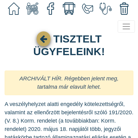
TISZTELT
ÜGYFELEINK!
ARCHIVÁLT HÍR. Régebben jelent meg,
tartalma már elavult lehet.
A veszélyhelyzet alatti engedély kötelezettségről,
valamint az ellenőrzött bejelentésről szóló 191/2020.
(V. 8.) Korm. rendelet (a továbbiakban: Korm.
rendelet) 2020. május 18. napjától több, jegyzői
hatáskörbe tartozó államigazgatási eljárás esetén a