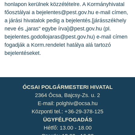
honlapon kerülnek közzétételre. A Kormányhivatal
főosztályai a bejelentes@pest.gov.hu e-mail címen,
a járási hivatalok pedig a bejelentés.[járásszékhely
neve és „jaras" egybe írva]@pest.gov.hu (pl.
bejelentes.godollojaras@pest.gov.hu) e-mail címen
fogadják a Korm.rendelet hatálya alá tartozó
bejelentéseket.
ÓCSAI POLGÁRMESTERI HIVATAL
2364 Ócsa, Bajcsy-Zs. u. 2
E-mail: polghiv@ocsa.hu
Központi tel.: +36-29-378-125
ÜGYFÉLFOGADÁS
Hétfő: 13.00 - 18.00