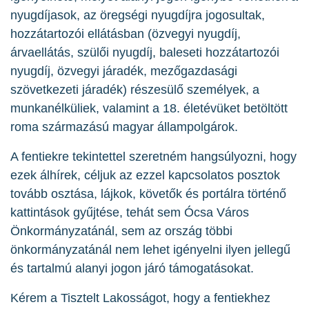
nyugdíjasok, az öregségi nyugdíjra jogosultak,
hozzátartozói ellátásban (özvegyi nyugdíj,
árvaellátás, szülői nyugdíj, baleseti hozzátartozói
nyugdíj, özvegyi járadék, mezőgazdasági
szövetkezeti járadék) részesülő személyek, a
munkanélküliek, valamint a 18. életévüket betöltött
roma származású magyar állampolgárok.
A fentiekre tekintettel szeretném hangsúlyozni, hogy
ezek álhírek, céljuk az ezzel kapcsolatos posztok
tovább osztása, lájkok, követők és portálra történő
kattintások gyűjtése, tehát sem Ócsa Város
Önkormányzatánál, sem az ország többi
önkormányzatánál nem lehet igényelni ilyen jellegű
és tartalmú alanyi jogon járó támogatásokat.
Kérem a Tisztelt Lakosságot, hogy a fentiekhez