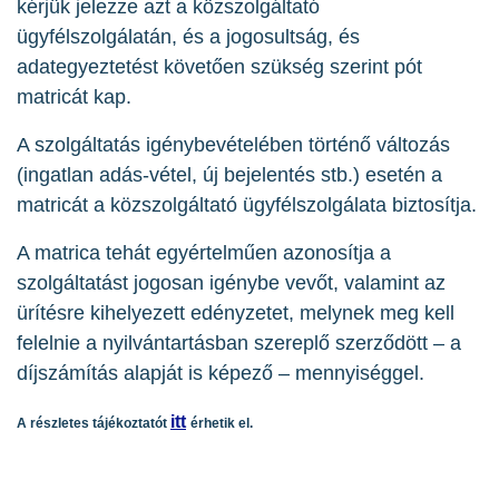
kérjük jelezze azt a közszolgáltató
ügyfélszolgálatán, és a jogosultság, és
adategyeztetést követően szükség szerint pót
matricát kap.
A szolgáltatás igénybevételében történő változás
(ingatlan adás-vétel, új bejelentés stb.) esetén a
matricát a közszolgáltató ügyfélszolgálata biztosítja.
A matrica tehát egyértelműen azonosítja a
szolgáltatást jogosan igénybe vevőt, valamint az
ürítésre kihelyezett edényzetet, melynek meg kell
felelnie a nyilvántartásban szereplő szerződött – a
díjszámítás alapját is képező – mennyiséggel.
itt
A részletes tájékoztatót
érhetik el.