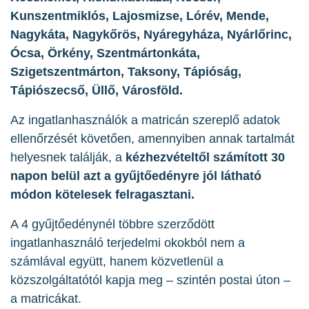
Kunszentmiklós, Lajosmizse, Lórév, Mende,
Nagykáta, Nagykőrös, Nyáregyháza, Nyárlőrinc,
Ócsa, Örkény, Szentmártonkáta,
Szigetszentmárton, Taksony, Tápióság,
Tápiószecső, Üllő, Városföld.
Az ingatlanhasználók a matricán szereplő adatok
ellenőrzését követően, amennyiben annak tartalmát
helyesnek találják, a
kézhezvételtől számított
30
napon belül azt a gyűjtőedényre jól látható
módon kötelesek felragasztani.
A 4 gyűjtőedénynél többre szerződött
ingatlanhasználó terjedelmi okokból nem a
számlával együtt, hanem közvetlenül a
közszolgáltatótól kapja meg – szintén postai úton –
a matricákat.