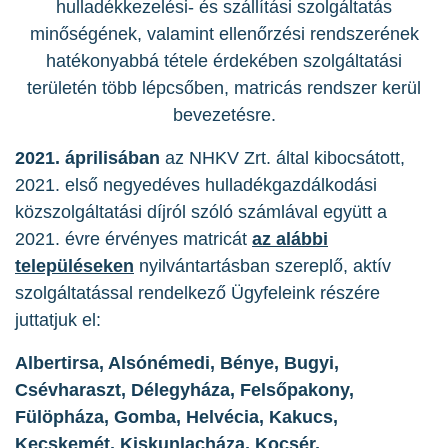
hulladékkezelési- és szállítási szolgáltatás
minőségének, valamint ellenőrzési rendszerének
hatékonyabbá tétele érdekében szolgáltatási
területén több lépcsőben, matricás rendszer kerül
bevezetésre.
2021. áprilisában
az NHKV Zrt. által kibocsátott,
2021. első negyedéves hulladékgazdálkodási
közszolgáltatási díjról szóló számlával együtt a
2021. évre érvényes matricát
az alábbi
településeken
nyilvántartásban szereplő, aktív
szolgáltatással rendelkező Ügyfeleink részére
juttatjuk el:
Albertirsa, Alsónémedi, Bénye, Bugyi,
Csévharaszt, Délegyháza, Felsőpakony,
Fülöpháza, Gomba, Helvécia, Kakucs,
Kecskemét, Kiskunlacháza, Kocsér,