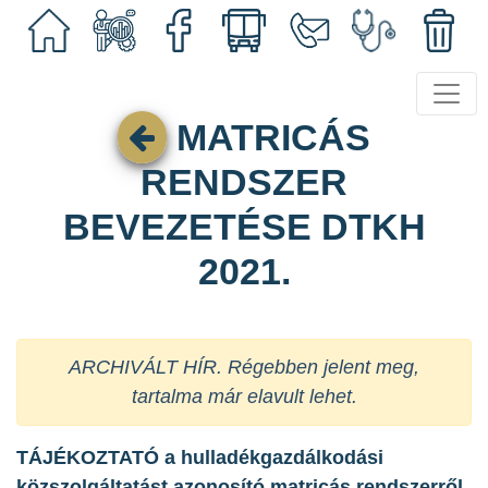
MATRICÁS
RENDSZER
BEVEZETÉSE DTKH
2021.
ARCHIVÁLT HÍR. Régebben jelent meg,
tartalma már elavult lehet.
TÁJÉKOZTATÓ a
hulladékgazdálkodási
közszolgáltatást azonosító matricás rendszerről.