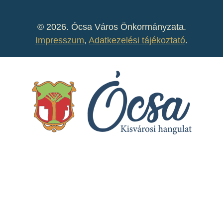
©
2026. Ócsa Város Önkormányzata.
Impresszum
,
Adatkezelési tájékoztató
.