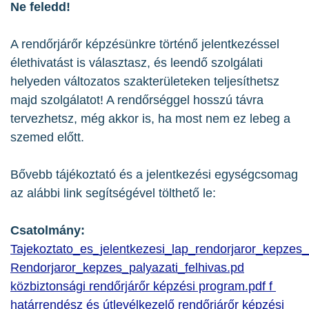
Ne feledd!
A rendőrjárőr képzésünkre történő jelentkezéssel
élethivatást is választasz, és leendő szolgálati
helyeden változatos szakterületeken teljesíthetsz
majd szolgálatot! A rendőrséggel hosszú távra
tervezhetsz, még akkor is, ha most nem ez lebeg a
szemed előtt.
Bővebb tájékoztató és a jelentkezési egységcsomag
az alábbi link segítségével tölthető le:
Csatolmány:
Tajekoztato_es_jelentkezesi_lap_rendorjaror_kepzes
Rendorjaror_kepzes_palyazati_felhivas.pd
közbiztonsági rendőrjárőr képzési program.pdf f
határrendész és útlevélkezelő rendőrjárőr képzési