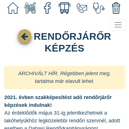
RENDŐRJÁRŐR
KÉPZÉS
ARCHIVÁLT HÍR. Régebben jelent meg,
tartalma már elavult lehet.
2021. évben szakképesítést adó rendőrjárőr
képzések indulnak!
Az érdeklődők május 31-ig jelentkezhetnek a
lakóhelyükhöz legközelebbi rendőri szervnél, adott
esetben a Dabasi Rendőrkapitányságon!