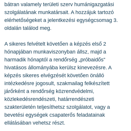
bátran valamely területi szerv humánigazgatási
szolgálatának munkatársait. A hozzájuk tartozó
elérhetőségeket a jelentkezési egységcsomag 3.
oldalán találod meg.
A sikeres felvételt követően a képzés első 2
hónapjában munkaviszonyban állsz, majd a
harmadik hónaptól a rendőrség „próbaidős”
hivatásos állományába kerülsz kinevezésre. A
képzés sikeres elvégzését követően önálló
intézkedésre jogosult, szakmailag felkészített
járőrként a rendőrség közrendvédelmi,
közlekedésrendészeti, határrendészeti
szakterületén teljesíthetsz szolgálatot, vagy a
bevetési egységek csapaterős feladatainak
ellátásában vehetsz részt.