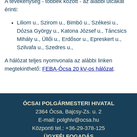
A tevékenység - többek között - az alábbi utcákat
érinti:
Liliom u., Szirom u., Bimbó u., Székesi u.,
Dózsa György u., Katona József u., Táncsics
Mihály u., Üllői u., Erdősor u., Epreskert u.,
Szilvafa u., Szedres u.,
A hálózat teljes nyomvonala az alábbi linken
megtekinthető:
FEBA-Ócsa 20 kV-os hálózat
.
ÓCSAI POLGÁRMESTERI HIVATAL
2364 Ócsa, Bajcsy-Zs. u. 2
E-mail: polghiv@ocsa.hu
Központi tel.: +36-29-378-125
ÜGYFÉLFOGADÁS