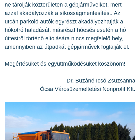
ne tárolják közterületen a gépjárműveiket, mert
azzal akadályozzák a síkosságmentesítést. Az
utcán parkoló autók egyrészt akadályozhatják a
hókotró haladását, másrészt hóesés esetén a hó
úttestről történő eltolására nincs megfelelő hely,
amennyiben az útpadkát gépjárművek foglalják el.
Megértésüket és együttműködésüket köszönöm!
Dr. Buzáné Icsó Zsuzsanna
Ócsa Városüzemeltetési Nonprofit Kft.