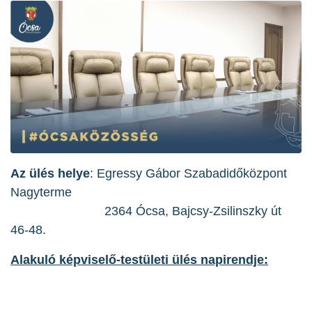
Az ülés helye
: Egressy Gábor Szabadidőközpont
Nagyterme
2364 Ócsa, Bajcsy-Zsilinszky út
46-48.
Alakuló képviselő-testületi ülés napirendje: