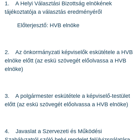
1. A Helyi Választási Bizottság elnökének
tájékoztatója a választás eredményéről
Előterjesztő: HVB elnöke
2. Az önkormányzati képviselők eskütétele a HVB
elnöke előtt (az eskü szövegét előolvassa a HVB
elnöke)
3. A polgármester eskütétele a képviselő-testület
előtt (az eskü szövegét előolvassa a HVB elnöke)
4. Javaslat a Szervezeti és Működési
Szabályzatról szóló helyi rendelet felülvizsgálatára,