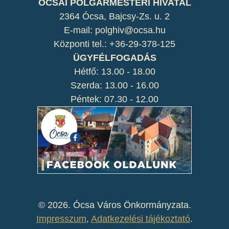
ÓCSAI POLGÁRMESTERI HIVATAL
2364 Ócsa, Bajcsy-Zs. u. 2
E-mail: polghiv@ocsa.hu
Központi tel.: +36-29-378-125
ÜGYFÉLFOGADÁS
Hétfő: 13.00 - 18.00
Szerda: 13.00 - 16.00
Péntek: 07.30 - 12.00
©
2026. Ócsa Város Önkormányzata.
Impresszum
,
Adatkezelési tájékoztató
.