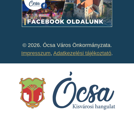
©
2026. Ócsa Város Önkormányzata.
Impresszum
,
Adatkezelési tájékoztató
.