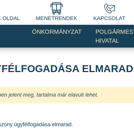
 OLDAL
MENETRENDEK
KAPCSOLAT
ÖNKORMÁNYZAT
POLGÁRMES
HIVATAL
YFÉLFOGADÁSA ELMARAD
jelent meg, tartalma már elavult lehet.
sszony ügyfélfogadása elmarad.