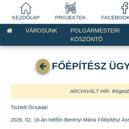
KEZDŐLAP
PROJEKTEK
FACEBOOK
VÁROSUNK
POLGÁRMESTERI
KÖSZÖNTŐ
FŐÉPÍTÉSZ ÜG
ARCHIVÁLT HÍR. Régebben 
Tisztelt Ócsaiak!
2026. 02. 16-án hétfőn Berényi Mária Főépítész A