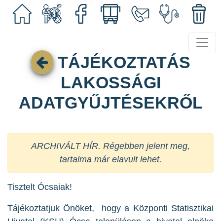
TÁJÉKOZTATÁS
LAKOSSÁGI
ADATGYŰJTÉSEKRŐL
ARCHIVÁLT HÍR. Régebben jelent meg,
tartalma már elavult lehet.
Tisztelt Ócsaiak!
Tájékoztatjuk Önöket, hogy a Központi Statisztikai