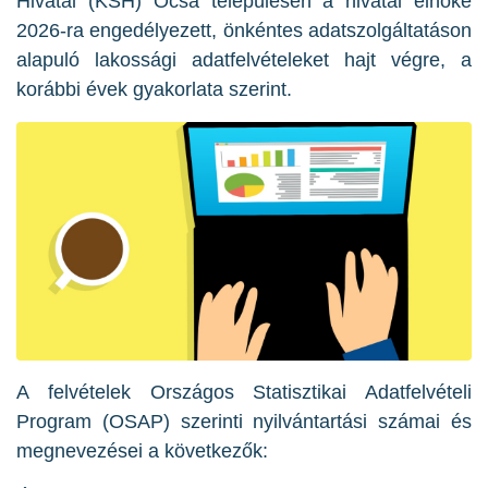
Hivatal (KSH) Ócsa településen a hivatal elnöke
2026-ra engedélyezett, önkéntes adatszolgáltatáson
alapuló lakossági adatfelvételeket hajt végre, a
korábbi évek gyakorlata szerint.
A felvételek Országos Statisztikai Adatfelvételi
Program (OSAP) szerinti nyilvántartási számai és
megnevezései a következők: