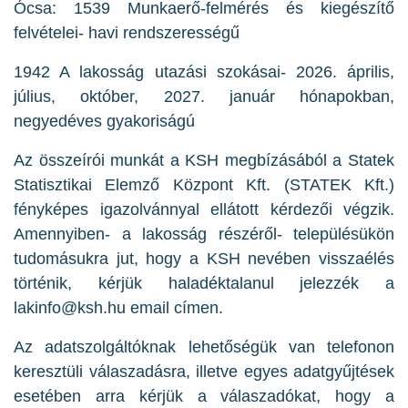
Ócsa: 1539 Munkaerő-felmérés és kiegészítő
felvételei- havi rendszerességű
1942 A lakosság utazási szokásai- 2026. április,
július, október, 2027. január hónapokban,
negyedéves gyakoriságú
Az összeírói munkát a KSH megbízásából a Statek
Statisztikai Elemző Központ Kft. (STATEK Kft.)
fényképes igazolvánnyal ellátott kérdezői végzik.
Amennyiben- a lakosság részéről- településükön
tudomásukra jut, hogy a KSH nevében visszaélés
történik, kérjük haladéktalanul jelezzék a
lakinfo@ksh.hu email címen.
Az adatszolgáltóknak lehetőségük van telefonon
keresztüli válaszadásra, illetve egyes adatgyűjtések
esetében arra kérjük a válaszadókat, hogy a