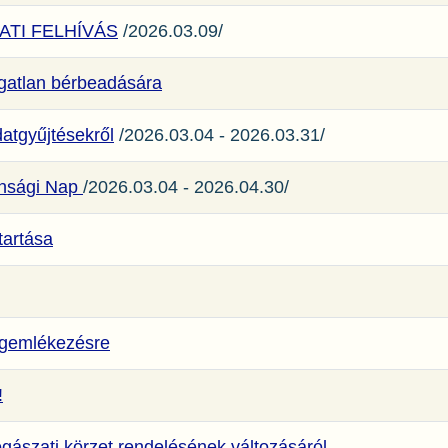
TI FELHÍVÁS
/2026.03.09/
ngatlan bérbeadására
atgyűjtésekről
/2026.03.04 - 2026.03.31/
onsági Nap
/2026.03.04 - 2026.04.30/
tartása
egemlékezésre
!
ogászati körzet rendelésének változásáról