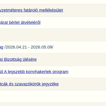
yzetméteres fatároló melléképület
árat bérlet átvételéről
ág
/2026.04.21 - 2026.05.09/
i Bizottság ülésére
rül A legszebb konyhakertek program
 utcák és szavazókörök jegyzéke