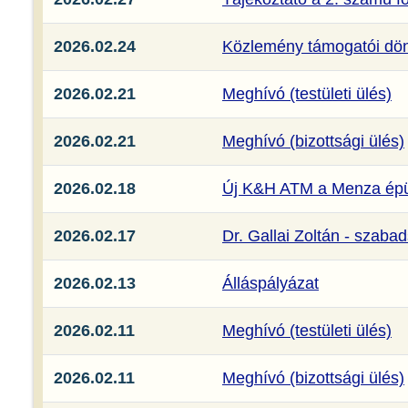
2026.02.24
Közlemény támogatói dön
2026.02.21
Meghívó (testületi ülés)
2026.02.21
Meghívó (bizottsági ülés)
2026.02.18
Új K&H ATM a Menza épü
2026.02.17
Dr. Gallai Zoltán - szaba
2026.02.13
Álláspályázat
2026.02.11
Meghívó (testületi ülés)
2026.02.11
Meghívó (bizottsági ülés)