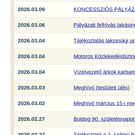
2026.03.09
KONCESSZIÓS PÁLYÁZA
2026.03.06
Pályázati felhívás lakási
2026.03.04
Tájékoztatás lakossági ad
2026.03.04
Motoros Közlekedésbizt
2026.03.04
Vízelvezető árkok karban
2026.03.03
Meghívó (testületi ülés)
2026.03.02
Meghívó március 15-i m
2026.02.27
Boldog 90. születésnapot
2026.02.27
Tájékoztató a 2. számú f