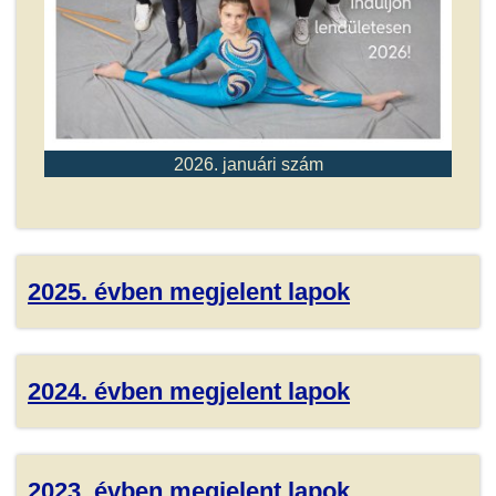
2026. januári szám
2025. évben megjelent lapok
2024. évben megjelent lapok
2023. évben megjelent lapok