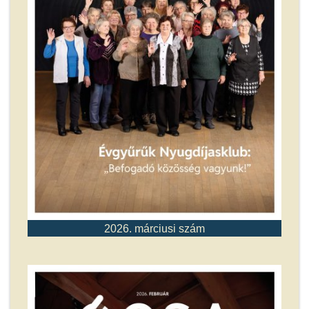
2026. márciusi szám