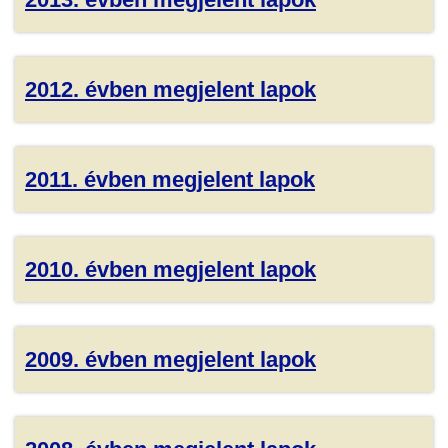
2012. évben megjelent lapok
2011. évben megjelent lapok
2010. évben megjelent lapok
2009. évben megjelent lapok