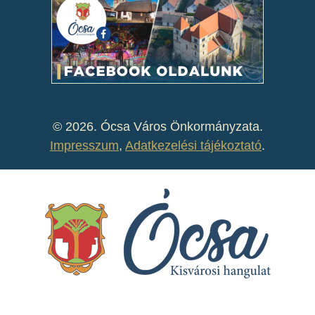
©
2026. Ócsa Város Önkormányzata.
Impresszum
,
Adatkezelési tájékoztató
.