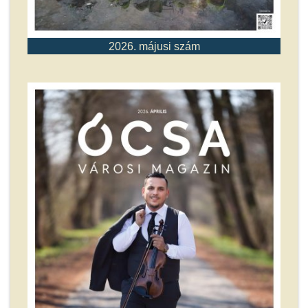
2026. májusi szám