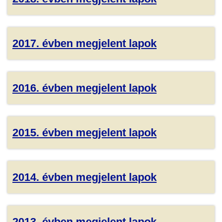
2017. évben megjelent lapok
2016. évben megjelent lapok
2015. évben megjelent lapok
2014. évben megjelent lapok
2013. évben megjelent lapok