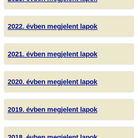
2022. évben megjelent lapok
2021. évben megjelent lapok
2020. évben megjelent lapok
2019. évben megjelent lapok
2018. évben megjelent lapok