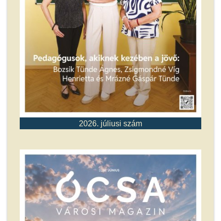
2026. júliusi szám