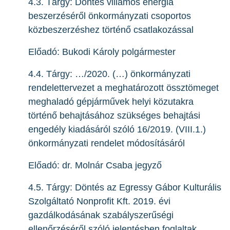
4.3. Tárgy: Döntés villamos energia
beszerzéséről önkormányzati csoportos
közbeszerzéshez történő csatlakozással
Előadó: Bukodi Károly polgármester
4.4. Tárgy: …/2020. (…) önkormányzati
rendelettervezet a meghatározott össztömeget
meghaladó gépjárművek helyi közutakra
történő behajtásához szükséges behajtási
engedély kiadásáról szóló 16/2019. (VIII.1.)
önkormányzati rendelet módosításáról
Előadó: dr. Molnár Csaba jegyző
4.5. Tárgy: Döntés az Egressy Gábor Kulturális
Szolgáltató Nonprofit Kft. 2019. évi
gazdálkodásának szabályszerűségi
ellenőrzéséről szóló jelentésben foglaltak