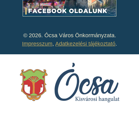
©
2026. Ócsa Város Önkormányzata.
Impresszum
,
Adatkezelési tájékoztató
.