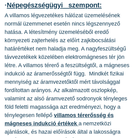
·
Népegészségügyi szempont:
A villamos légvezetékes hálózat üzemelésének
normál üzemmenet esetén nincs légszennyező
hatása. A létesítmény üzemeléséből eredő
környezeti zajterhelés az előírt zajkibocsátási
határértéket nem haladja meg. A nagyfeszültségű
távvezetékek közelében elektromágneses tér jön
létre. A villamos térerő a feszültségtől, a mágneses
indukció az áramerősségtől függ. Mindkét fizikai
mennyiség az áramvezetőktől mért távolsággal
fordítottan arányos. Az alkalmazott oszlopkép,
valamint az alsó áramvezető sodronyok tényleges
föld feletti magassága azt eredményezi, hogy a
ténylegesen fellépő
villamos térerősség és
mágneses indukció értékek
a nemzetközi
ajánlások, és hazai előírások által a lakosságra