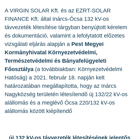
A VIRGIN SOLAR Kft. és az EZRT-SOLAR
FINANCE Kft. által Inárcs-Ócsa 132 kV-os
távvezeték létesítése tárgyban benyújtott kérelem
és dokumentáció, valamint a lefolytatott előzetes
vizsgálati eljárás alapján a
Pest Megyei
Kormányhivatal Környezetvédelmi,
Természetvédelmi és Bányafelügyeleti
Főosztálya
(a továbbiakban: Környezetvédelmi
Hatóság) a 2021. február 18. napján kelt
határozatában megállapította, hogy az Inárcs
Nagyközség területén létesítendő új 132/22 kV-os
alállomás és a meglévő Ócsa 220/132 kV-os
alállomás között kiépítendő
új 132 kV-os távvezeték létesítésének jelentős