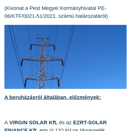
(Kivonat a Pest Megyei Kormányhivatal PE-
06/KTF/0021-51/2021. számú határozatáról)
A beruházásról általában, előzmények:
A
VIRGIN SOLAR Kft.
és az
EZRT-SOLAR
FINANCE Kft.
egy új 132 kV-os távvezeték