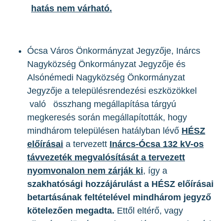
hatás nem várható.
Ócsa Város Önkormányzat Jegyzője, Inárcs
Nagyközség Önkormányzat Jegyzője és
Alsónémedi Nagyközség Önkormányzat
Jegyzője a településrendezési eszközökkel
való összhang megállapítása tárgyú
megkeresés során megállapították, hogy
mindhárom településen hatályban lévő
HÉSZ
előírásai
a tervezett
Inárcs-Ócsa 132 kV-os
távvezeték megvalósítását a tervezett
nyomvonalon nem zárják ki
, így a
szakhatósági
hozzájárulást a HÉSZ előírásai
betartásának feltételével mindhárom jegyző
kötelezően megadta.
Ettől eltérő, vagy