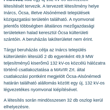
létesítését tervezik. A tervezett létesítmény helye
Inárcs, Ócsa, illetve Alsónémedi települések
közigazgatási területén található. A nyomvonal
jelentős többségben általános mezőgazdasági
területeken halad keresztül Ócsa külterületi
szántóin. A beruházás lakóterületet nem érint.
Tárgyi beruházás célja az Inárcs település
külterületén létesülő 2 db egyenként 49,9 MW
teljesítményű kiserőmű 132 kV-os közcélú hálózatra
történő csatlakoztatása a MAVIR Zrt. által
csatlakozási pontként megjelölt Ócsa-Alsónémedi
határán található alállomás között egy új, 132 kV-os
légvezetékes nyomvonal kiépítésével.
A létesítés során mindösszesen 32 db oszlop kerül
elhelyezésre.