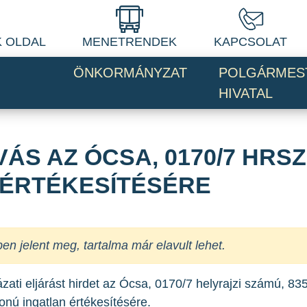
 OLDAL
MENETRENDEK
KAPCSOLAT
ÖNKORMÁNYZAT
POLGÁRMES
HIVATAL
ÁS AZ ÓCSA, 0170/7 HRSZ
 ÉRTÉKESÍTÉSÉRE
jelent meg, tartalma már elavult lehet.
ati eljárást hirdet az Ócsa, 0170/7 helyrajzi számú, 8
onú ingatlan értékesítésére.