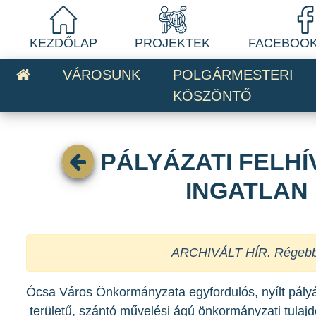
KEZDŐLAP
PROJEKTEK
FACEBOOK
VÁROSUNK
POLGÁRMESTERI
KÖSZÖNTŐ
PÁLYÁZATI FELHÍV
INGATLAN
ARCHIVÁLT HÍR. Régebben 
Ócsa Város Önkormányzata egyfordulós, nyílt pályáz
területű, szántó művelési ágú önkormányzati tulajd