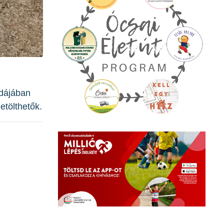
odájában
etölthetők.