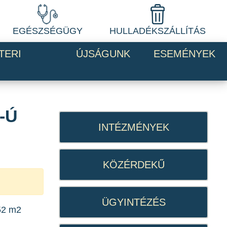
EGÉSZSÉGÜGY
HULLADÉKSZÁLLÍTÁS
TERI
ÚJSÁGUNK
ESEMÉNYEK
-Ú
INTÉZMÉNYEK
KÖZÉRDEKŰ
ÜGYINTÉZÉS
352 m2