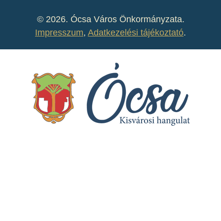
©
2026. Ócsa Város Önkormányzata.
Impresszum
,
Adatkezelési tájékoztató
.