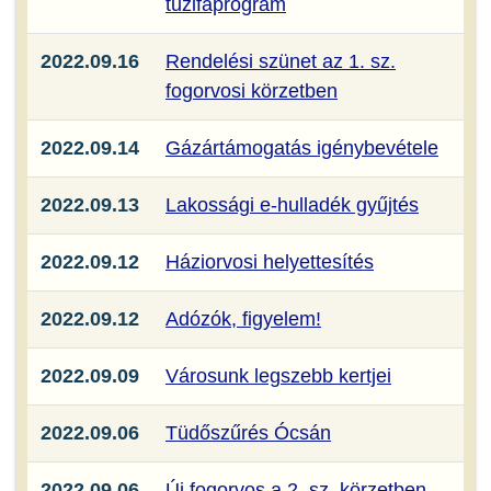
tűzifaprogram
2022.09.16
Rendelési szünet az 1. sz.
fogorvosi körzetben
2022.09.14
Gázártámogatás igénybevétele
2022.09.13
Lakossági e-hulladék gyűjtés
2022.09.12
Háziorvosi helyettesítés
2022.09.12
Adózók, figyelem!
2022.09.09
Városunk legszebb kertjei
2022.09.06
Tüdőszűrés Ócsán
2022.09.06
Új fogorvos a 2. sz. körzetben