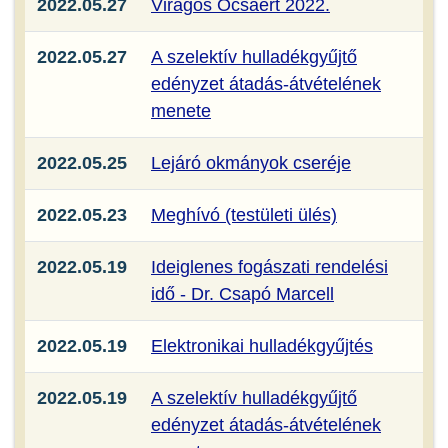
2022.05.27
Virágos Ócsáért 2022.
2022.05.27
A szelektív hulladékgyűjtő
edényzet átadás-átvételének
menete
2022.05.25
Lejáró okmányok cseréje
2022.05.23
Meghívó (testületi ülés)
2022.05.19
Ideiglenes fogászati rendelési
idő - Dr. Csapó Marcell
2022.05.19
Elektronikai hulladékgyűjtés
2022.05.19
A szelektív hulladékgyűjtő
edényzet átadás-átvételének