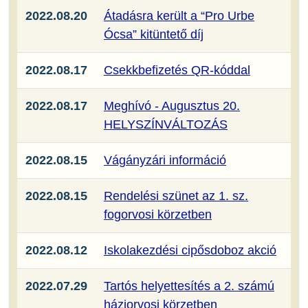
2022.08.20
Átadásra került a “Pro Urbe
Ócsa” kitüntető díj
2022.08.17
Csekkbefizetés QR-kóddal
2022.08.17
Meghívó - Augusztus 20.
HELYSZÍNVÁLTOZÁS
2022.08.15
Vágányzári információ
2022.08.15
Rendelési szünet az 1. sz.
fogorvosi körzetben
2022.08.12
Iskolakezdési cipősdoboz akció
2022.07.29
Tartós helyettesítés a 2. számú
háziorvosi körzetben