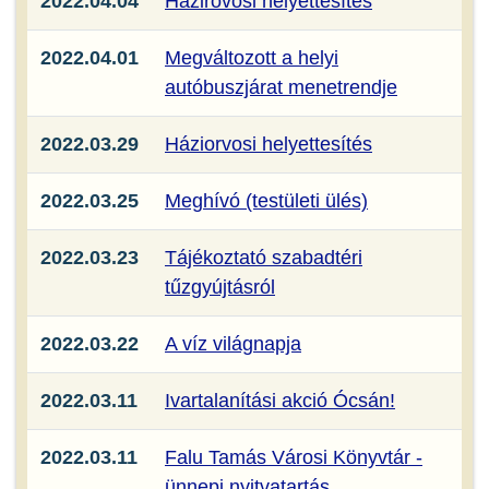
2022.04.04
Házirovosi helyettesítés
2022.04.01
Megváltozott a helyi
autóbuszjárat menetrendje
2022.03.29
Háziorvosi helyettesítés
2022.03.25
Meghívó (testületi ülés)
2022.03.23
Tájékoztató szabadtéri
tűzgyújtásról
2022.03.22
A víz világnapja
2022.03.11
Ivartalanítási akció Ócsán!
2022.03.11
Falu Tamás Városi Könyvtár -
ünnepi nyitvatartás