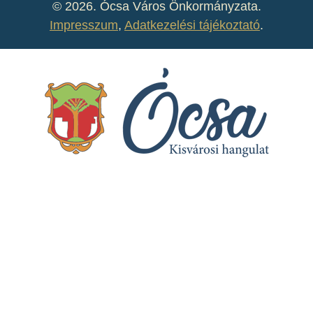
©
2026. Ócsa Város Önkormányzata.
Impresszum
,
Adatkezelési tájékoztató
.