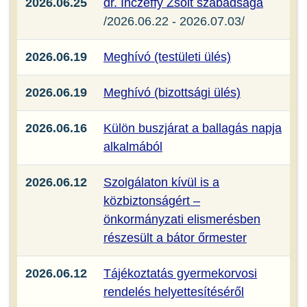
2026.06.25
dr. Inczeffy Zsolt szabadsága
/2026.06.22 - 2026.07.03/
2026.06.19
Meghívó (testületi ülés)
2026.06.19
Meghívó (bizottsági ülés)
2026.06.16
Külön buszjárat a ballagás napja
alkalmából
2026.06.12
Szolgálaton kívül is a
közbiztonságért –
önkormányzati elismerésben
részesült a bátor őrmester
2026.06.12
Tájékoztatás gyermekorvosi
rendelés helyettesítéséről