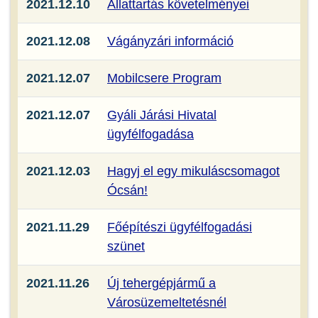
2021.12.10
Állattartás követelményei
2021.12.08
Vágányzári információ
2021.12.07
Mobilcsere Program
2021.12.07
Gyáli Járási Hivatal
ügyfélfogadása
2021.12.03
Hagyj el egy mikuláscsomagot
Ócsán!
2021.11.29
Főépítészi ügyfélfogadási
szünet
2021.11.26
Új tehergépjármű a
Városüzemeltetésnél