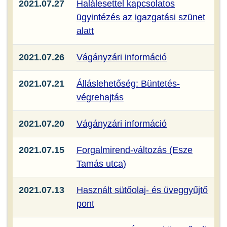
2021.07.27
Halálesettel kapcsolatos
ügyintézés az igazgatási szünet
alatt
2021.07.26
Vágányzári információ
2021.07.21
Álláslehetőség: Büntetés-
végrehajtás
2021.07.20
Vágányzári információ
2021.07.15
Forgalmirend-változás (Esze
Tamás utca)
2021.07.13
Használt sütőolaj- és üveggyűjtő
pont