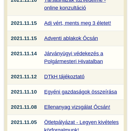
2021.11.16
Társasházak tűzvédelme -
online konzultáció
2021.11.15
Adj vért, ments meg 3 életet!
2021.11.15
Adventi ablakok Ócsán
2021.11.14
Járványügyi védekezés a
Polgármesteri Hivatalban
2021.11.12
DTkH tájékoztató
2021.11.10
Egyéni gazdaságok összeírása
2021.11.08
Ellenanyag vizsgálat Ócsán!
2021.11.05
Ötletpályázat - Legyen kivételes
körforgalmunk!