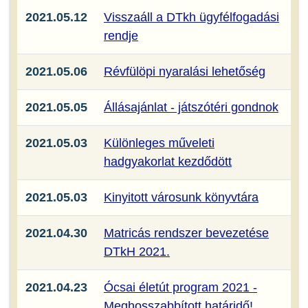
2021.05.12
Visszaáll a DTkh ügyfélfogadási
rendje
2021.05.06
Révfülöpi nyaralási lehetőség
2021.05.05
Állásajánlat - játszótéri gondnok
2021.05.03
Különleges műveleti
hadgyakorlat kezdődött
2021.05.03
Kinyitott városunk könyvtára
2021.04.30
Matricás rendszer bevezetése
DTkH 2021.
2021.04.23
Ócsai életút program 2021 -
Meghosszabbított határidő!