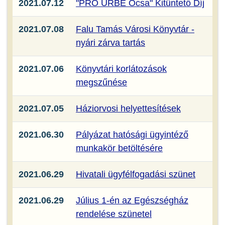
2021.07.12
"PRO URBE Ócsa" Kitüntető Díj
2021.07.08
Falu Tamás Városi Könyvtár -
nyári zárva tartás
2021.07.06
Könyvtári korlátozások
megszűnése
2021.07.05
Háziorvosi helyettesítések
2021.06.30
Pályázat hatósági ügyintéző
munkakör betöltésére
2021.06.29
Hivatali ügyfélfogadási szünet
2021.06.29
Július 1-én az Egészségház
rendelése szünetel